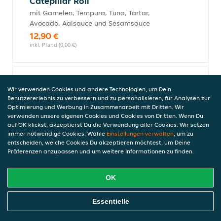
Catepillar Roll
mit Garnelen, Tempura, Tuna, Tartar,
Avocado, Aalsauce und Sesamsauce
12,90 €
inkl. Pfand (0,00 €)
Cheese Roll
Wir verwenden Cookies und andere Technologien, um Dein
mit Cheese, Avocado, Lachs und Aalsauce
Benutzererlebnis zu verbessern und zu personalisieren, für Analysen zur
Optimierung und Werbung in Zusammenarbeit mit Dritten. Wir
11,90 €
verwenden unsere eigenen Cookies und Cookies von Dritten. Wenn Du
inkl. Pfand (0,00 €)
auf OK klickst, akzeptierst Du die Verwendung aller Cookies. Wir setzen
immer notwendige Cookies. Wähle
Einstellungen verwalten
, um zu
entscheiden, welche Cookies Du akzeptieren möchtest, um Deine
Präferenzen anzupassen und um weitere Informationen zu finden.
Drachen Roll
mit Lachs, Gurken, Avocado, Sesam und
OK
Teriyakisauce
11,90 €
Online Essen Bestellen
Essentielle
inkl. Pfand (0,00 €)